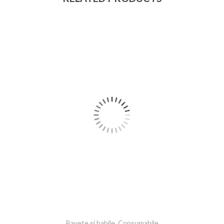
Bavete și bahile
,
Consumabile