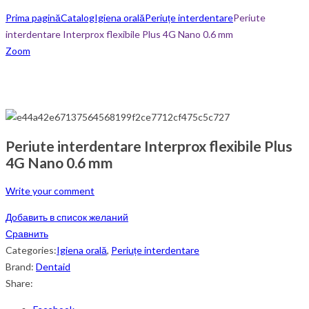
Prima pagină
Catalog
Igiena orală
Periuțe interdentare
Periute
interdentare Interprox flexibile Plus 4G Nano 0.6 mm
Zoom
Periute interdentare Interprox flexibile Plus
4G Nano 0.6 mm
Write your comment
Добавить в список желаний
Сравнить
Categories:
Igiena orală
,
Periuțe interdentare
Brand:
Dentaid
Share: