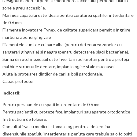
Designul manerului permite mentinerea accesului perpendicular in
zonele greu-accesibile.
Marimea capatului este ideala pentru curatarea spatiilor interdentare
de 0.6 mm
Filamente inovatoare Tynex, de calitate superioara permit o ingrijire
mai buna a zonei gingivale
Filamentele sunt de culoare alba (pentru detectarea zonelor cu
sangerari gingivale) si neagra (pentru detectarea placii bacteriene).
Sarma din otel inoxidabil este invelita in poliuretan pentru a proteja
mai bine structurile dentare, implantologice si ale mucoasei
Ajuta la protejarea dintilor de carii si boli parodontale.
Capac protector
Indicatii:
Pentru persoanele cu spatii interdentare de 0.6 mm
Pentru pacientii cu proteze fixe, implanturi sau aparate ortodontice
Instructiuni de folosire:
Consultati-va cu medicul stomatolog pentru a determina
dimensiunile spatiului interdentar si periuta care trebuie sa o folositi