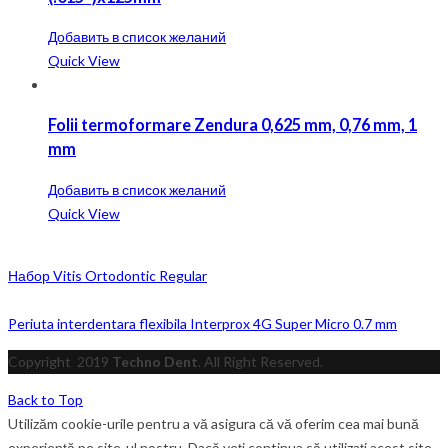
Добавить в список желаний
Quick View
Folii termoformare Zendura 0,625 mm, 0,76 mm, 1
mm
Добавить в список желаний
Quick View
Набор Vitis Ortodontic Regular
Periuta interdentara flexibila Interprox 4G Super Micro 0.7 mm
Copyright
2019
Techno Dent
. All Right Reserved.
Back to Top
Utilizăm cookie-urile pentru a vă asigura că vă oferim cea mai bună
experiență pe site-ul nostru. Dacă veți continua să utilizați acest site,