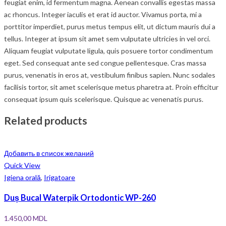
feugiat enim, id fermentum magna. Aenean convallis egestas massa
ac rhoncus. Integer iaculis et erat id auctor. Vivamus porta, mi a
porttitor imperdiet, purus metus tempus elit, ut dictum mauris dui a
tellus. Integer at ipsum sit amet sem vulputate ultricies in vel orci.
Aliquam feugiat vulputate ligula, quis posuere tortor condimentum
eget. Sed consequat ante sed congue pellentesque. Cras massa
purus, venenatis in eros at, vestibulum finibus sapien. Nunc sodales
facilisis tortor, sit amet scelerisque metus pharetra at. Proin efficitur
consequat ipsum quis scelerisque. Quisque ac venenatis purus.
Related products
Добавить в список желаний
Quick View
Igiena orală
,
Irigatoare
Duș Bucal Waterpik Ortodontic WP-260
1.450,00
MDL