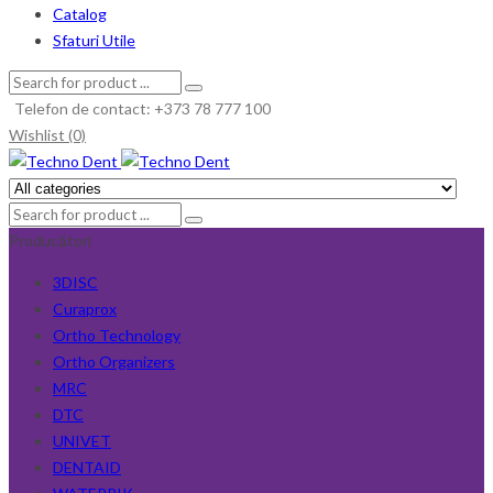
Catalog
Sfaturi Utile
Telefon de contact: +373 78 777 100
Wishlist (0)
Producători
3DISC
Curaprox
Ortho Technology
Ortho Organizers
MRC
DTC
UNIVET
DENTAID