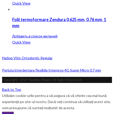
Quick View
Folii termoformare Zendura 0,625 mm, 0,76 mm, 1
mm
Добавить в список желаний
Quick View
Набор Vitis Ortodontic Regular
Periuta interdentara flexibila Interprox 4G Super Micro 0.7 mm
Copyright
2019
Techno Dent
. All Right Reserved.
Back to Top
Utilizăm cookie-urile pentru a vă asigura că vă oferim cea mai bună
experiență pe site-ul nostru. Dacă veți continua să utilizați acest site,
vom presupune că sunteți mulțumit de acesta.
Accept