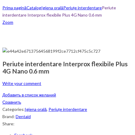
Prima pagină
Catalog
Igiena orală
Periuțe interdentare
Periute
interdentare Interprox flexibile Plus 4G Nano 0.6 mm
Zoom
Periute interdentare Interprox flexibile Plus
4G Nano 0.6 mm
Write your comment
Добавить в список желаний
Сравнить
Categories:
Igiena orală
,
Periuțe interdentare
Brand:
Dentaid
Share: