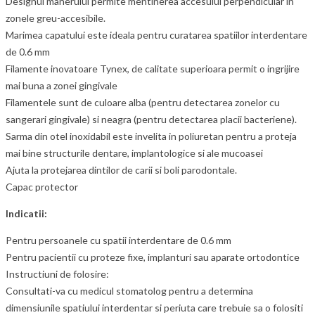
Designul manerului permite mentinerea accesului perpendicular in
zonele greu-accesibile.
Marimea capatului este ideala pentru curatarea spatiilor interdentare
de 0.6 mm
Filamente inovatoare Tynex, de calitate superioara permit o ingrijire
mai buna a zonei gingivale
Filamentele sunt de culoare alba (pentru detectarea zonelor cu
sangerari gingivale) si neagra (pentru detectarea placii bacteriene).
Sarma din otel inoxidabil este invelita in poliuretan pentru a proteja
mai bine structurile dentare, implantologice si ale mucoasei
Ajuta la protejarea dintilor de carii si boli parodontale.
Capac protector
Indicatii:
Pentru persoanele cu spatii interdentare de 0.6 mm
Pentru pacientii cu proteze fixe, implanturi sau aparate ortodontice
Instructiuni de folosire:
Consultati-va cu medicul stomatolog pentru a determina
dimensiunile spatiului interdentar si periuta care trebuie sa o folositi