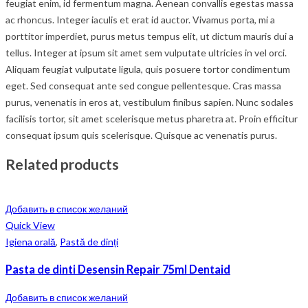
feugiat enim, id fermentum magna. Aenean convallis egestas massa
ac rhoncus. Integer iaculis et erat id auctor. Vivamus porta, mi a
porttitor imperdiet, purus metus tempus elit, ut dictum mauris dui a
tellus. Integer at ipsum sit amet sem vulputate ultricies in vel orci.
Aliquam feugiat vulputate ligula, quis posuere tortor condimentum
eget. Sed consequat ante sed congue pellentesque. Cras massa
purus, venenatis in eros at, vestibulum finibus sapien. Nunc sodales
facilisis tortor, sit amet scelerisque metus pharetra at. Proin efficitur
consequat ipsum quis scelerisque. Quisque ac venenatis purus.
Related products
Добавить в список желаний
Quick View
Igiena orală
,
Pastă de dinți
Pasta de dinti Desensin Repair 75ml Dentaid
Добавить в список желаний