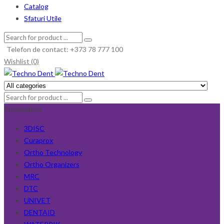
Catalog
Sfaturi Utile
Telefon de contact: +373 78 777 100
Wishlist (0)
Producători
3DISC
Curaprox
Ortho Technology
Ortho Organizers
MRC
DTC
UNIVET
DENTAID