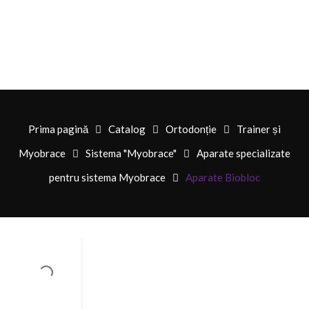
Prima pagină
Catalog
Ortodonție
Trainer și
Myobrace
Sistema "Myobrace"
Aparate specializate
pentru sistema Myobrace
Aparate Biobloc