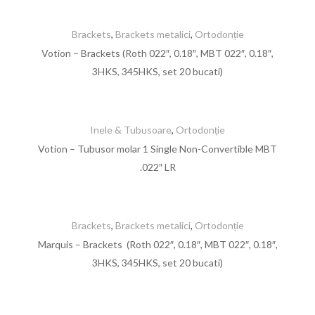
Brackets
,
Brackets metalici
,
Ortodonție
Votion – Brackets (Roth 022″, 0.18″, MBT 022″, 0.18″,
3HKS, 345HKS, set 20 bucati)
Inele & Tubusoare
,
Ortodonție
Votion – Tubusor molar 1 Single Non-Convertible MBT
.022″ LR
Brackets
,
Brackets metalici
,
Ortodonție
Marquis – Brackets (Roth 022″, 0.18″, MBT 022″, 0.18″,
3HKS, 345HKS, set 20 bucati)