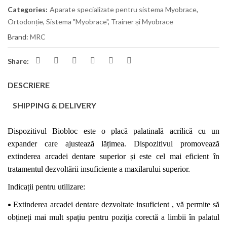
Categories:
Aparate specializate pentru sistema Myobrace
,
Ortodonție
,
Sistema "Myobrace"
,
Trainer și Myobrace
Brand:
MRC
Share:
DESCRIERE
SHIPPING & DELIVERY
Dispozitivul Biobloc este o placă
palatinală
acrilică cu un
expander
care ajustează lățimea. Dispozitivul promovează
extinderea ar
cadei
dentar
e
superior și este cel mai eficient în
tratamentul dezvoltării
insuficiente a
maxilarului superior.
Indicații pentru utilizare
:
•
Extinderea arcadei dentare dezvoltate
insuficient ,
vă permite să
obțineți mai mult spațiu pentru poziția corectă a limbii în palatul