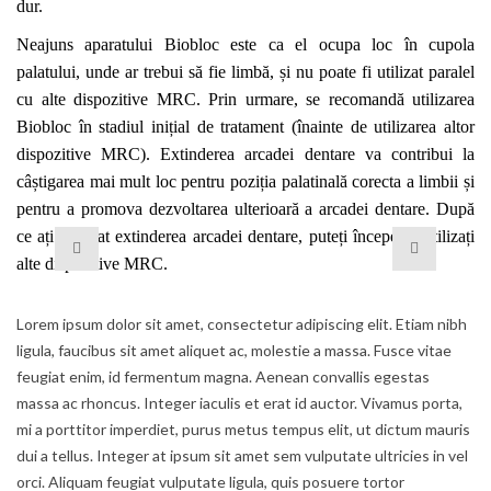
dur
.
Neajuns aparatului Biobloc
este ca el ocupa loc
în cupola
palatului,
unde
ar trebui să fie limbă, și nu poate fi utilizat paralel
cu alte dispozitive MRC. Prin urmare, se recomandă utilizarea
Bioblo
c
în stadiul inițial de tratament (înainte de utilizarea altor
dispozitive MRC). Extinderea arc
adei
dentar
e
va contribui la
câștigarea mai mult loc pentru poziția
palatinală
corecta
a limbii și
pentru a promova dezvoltarea ulterioară a arc
adei
dentar
e
. După
ce ați realizat extinderea arc
adei
dentar
e
, puteți începe să utilizați
alte dispozitive MRC.
Lorem ipsum dolor sit amet, consectetur adipiscing elit. Etiam nibh
ligula, faucibus sit amet aliquet ac, molestie a massa. Fusce vitae
feugiat enim, id fermentum magna. Aenean convallis egestas
massa ac rhoncus. Integer iaculis et erat id auctor. Vivamus porta,
mi a porttitor imperdiet, purus metus tempus elit, ut dictum mauris
dui a tellus. Integer at ipsum sit amet sem vulputate ultricies in vel
orci. Aliquam feugiat vulputate ligula, quis posuere tortor