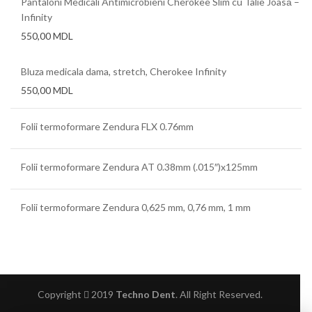
Pantaloni Medicali Antimicrobieni Cherokee Slim cu Talie Joasă –
Infinity
550,00
MDL
Bluza medicala dama, stretch, Cherokee Infinity
550,00
MDL
Folii termoformare Zendura FLX 0.76mm
Folii termoformare Zendura AT 0.38mm (.015″)x125mm
Folii termoformare Zendura 0,625 mm, 0,76 mm, 1 mm
Copyright
2019
Techno Dent
. All Right Reserved.