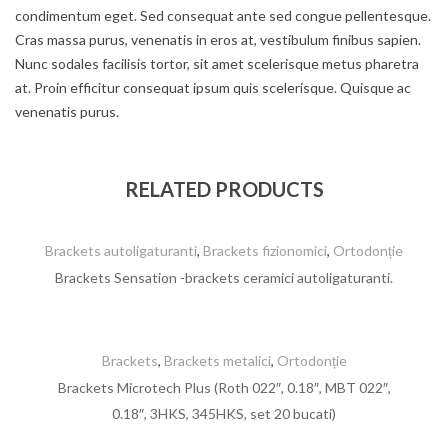
condimentum eget. Sed consequat ante sed congue pellentesque.
Cras massa purus, venenatis in eros at, vestibulum finibus sapien.
Nunc sodales facilisis tortor, sit amet scelerisque metus pharetra
at. Proin efficitur consequat ipsum quis scelerisque. Quisque ac
venenatis purus.
RELATED PRODUCTS
Brackets autoligaturanti
,
Brackets fizionomici
,
Ortodonție
Brackets Sensation -brackets ceramici autoligaturanti.
Brackets
,
Brackets metalici
,
Ortodonție
Brackets Microtech Plus (Roth 022″, 0.18″, MBT 022″,
0.18″, 3HKS, 345HKS, set 20 bucati)