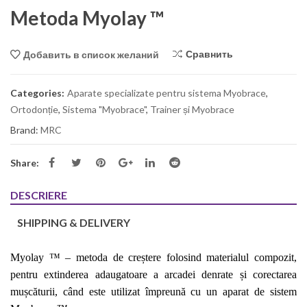
Metoda Myolay ™
Сравнить
Добавить в список желаний
Categories:
Aparate specializate pentru sistema Myobrace
,
Ortodonție
,
Sistema "Myobrace"
,
Trainer și Myobrace
Brand:
MRC
Share:
DESCRIERE
SHIPPING & DELIVERY
Myolay ™ – metoda de creștere folosind materialul compozit,
pentru
extinderea adaugatoare a arcadei denrate
și corectarea
mușcătur
ii,
când este utilizat împreună cu un aparat de sistem