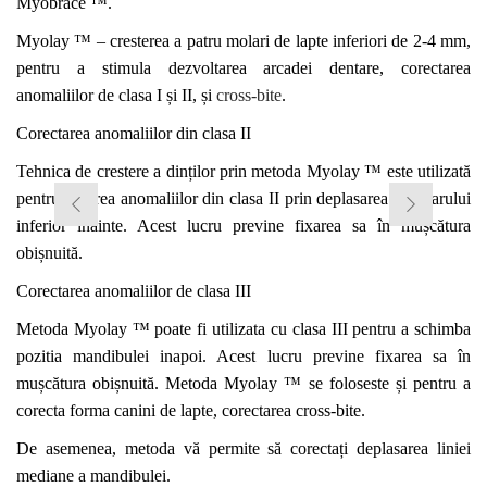
Myobrace ™.
Myolay ™ –
cresterea a
patru molari
de lapte inferiori
de 2-4 mm,
pentru a stimula dezvoltarea arcadei dentare, corectarea
anomaliilor de clasa I și II, și
cross-bite
.
Corectarea anomaliilor din clasa II
Tehnica de
crestere
a dinților prin metoda Myolay ™ este utilizată
pentru tratarea anomaliilor din clasa II prin deplasarea maxilarului
inferior înainte. Acest lucru previne fixarea sa în mușcătura
obișnuită.
Corectarea anomaliilor de clasa III
Metoda Myolay ™ poate fi utilizat
a
cu clasa III pentru a schimba
pozitia mandibulei inapoi. Acest lucru previne fixarea sa în
mușcătura obișnuită
.
Metoda
Myolay ™
se foloseste
și
pentru a
corecta forma canini de lapte,
c
orectarea
cross-bite.
De asemenea, metoda vă permite să corectați deplasarea liniei
mediane a
mandibulei
.