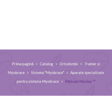
Prima pagină
Catalog
Ortodonție
Trainer și
Myobrace
Sistema "Myobrace"
Aparate specializate
pentru sistema Myobrace
Metoda Myolay ™