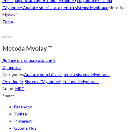
Prima pagină
Catalog
Ortodonție
Trainer și Myobrace
Sistema
"Myobrace"
Aparate specializate pentru sistema Myobrace
Metoda
Myolay ™
Zoom
Metoda Myolay ™
Добавить в список желаний
Сравнить
Categories:
Aparate specializate pentru sistema Myobrace
,
Ortodonție
,
Sistema "Myobrace"
,
Trainer și Myobrace
Brand:
MRC
Share:
Facebook
Twitter
Pinterest
Google Plus