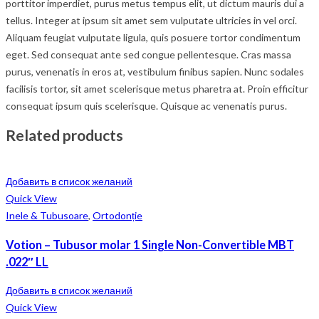
porttitor imperdiet, purus metus tempus elit, ut dictum mauris dui a
tellus. Integer at ipsum sit amet sem vulputate ultricies in vel orci.
Aliquam feugiat vulputate ligula, quis posuere tortor condimentum
eget. Sed consequat ante sed congue pellentesque. Cras massa
purus, venenatis in eros at, vestibulum finibus sapien. Nunc sodales
facilisis tortor, sit amet scelerisque metus pharetra at. Proin efficitur
consequat ipsum quis scelerisque. Quisque ac venenatis purus.
Related products
Добавить в список желаний
Quick View
Inele & Tubusoare
,
Ortodonție
Votion – Tubusor molar 1 Single Non-Convertible MBT
.022″ LL
Добавить в список желаний
Quick View