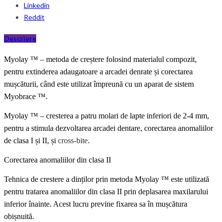
Linkedin
Reddit
Descriere
Myolay ™ – metoda de creștere folosind materialul compozit,
pentru
extinderea adaugatoare a arcadei denrate
și corectarea
mușcătur
ii,
când este utilizat împreună cu un aparat de sistem
Myobrace ™.
Myolay ™ –
cresterea a
patru molari
de lapte inferiori
de 2-4 mm,
pentru a stimula dezvoltarea arcadei dentare, corectarea anomaliilor
de clasa I și II, și
cross-bite
.
Corectarea anomaliilor din clasa II
Tehnica de
crestere
a dinților prin metoda Myolay ™ este utilizată
pentru tratarea anomaliilor din clasa II prin deplasarea maxilarului
inferior înainte. Acest lucru previne fixarea sa în mușcătura
obișnuită.