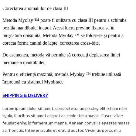
Corectarea anomaliilor de clasa III
Metoda Myolay ™ poate fi utilizat
a
cu clasa III pentru a schimba
pozitia mandibulei inapoi. Acest lucru previne fixarea sa în
mușcătura obișnuită
.
Metoda
Myolay ™
se foloseste
și
pentru a
corecta forma canini de lapte,
c
orectarea
cross-bite.
De asemenea, metoda vă permite să corectați deplasarea liniei
mediane a
mandibulei
.
Pentru o eficiență maximă, metoda Myolay ™ trebuie utilizată
împreună cu sistemul Myobrace.
SHIPPING & DELIVERY
Lorem ipsum dolor sit amet, consectetur adipiscing elit. Etiam nibh
ligula, faucibus sit amet aliquet ac, molestie a massa. Fusce vitae
feugiat enim, id fermentum magna. Aenean convallis egestas massa
ac rhoncus. Integer iaculis et erat id auctor. Vivamus porta, mi a