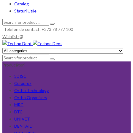
Catalog
Sfaturi Utile
Telefon de contact: +373 78 777 100
Wishlist (0)
Producători
3DISC
Curaprox
Ortho Technology
Ortho Organizers
MRC
DTC
UNIVET
DENTAID