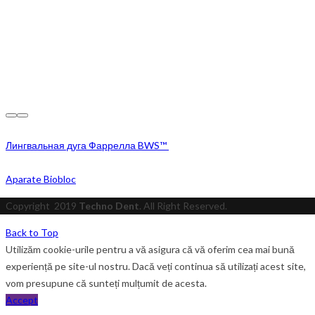
Лингвальная дуга Фаррелла BWS™
Aparate Biobloc
Copyright
2019
Techno Dent
. All Right Reserved.
Back to Top
Utilizăm cookie-urile pentru a vă asigura că vă oferim cea mai bună
experiență pe site-ul nostru. Dacă veți continua să utilizați acest site,
vom presupune că sunteți mulțumit de acesta.
Accept