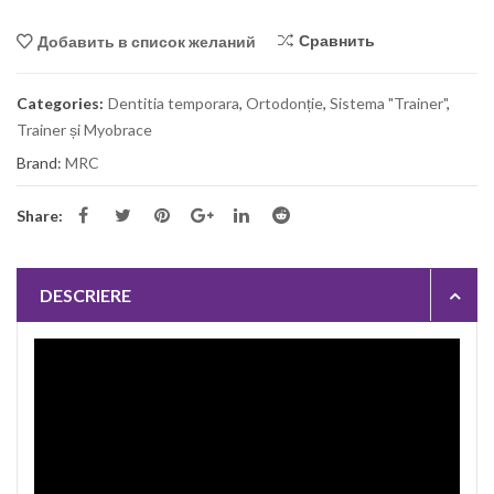
Сравнить
Добавить в список желаний
Categories:
Dentitia temporara
,
Ortodonție
,
Sistema "Trainer"
,
Trainer și Myobrace
Brand:
MRC
Share:
DESCRIERE