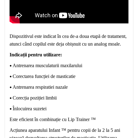
Dispozitivul este
indicat
în cea de-a doua etapă de tratament,
atunci când copilul este deja obișnuit cu un analog mo
ale
.
Indicații pentru utilizare:
•
Antrenarea musculaturii maxilarului
•
Corectarea funcției de masticatie
•
Antrenarea respiratiei nazale
•
Corecția poziției limbii
•
Înlocuirea suzetei
Este eficient în combinație cu Lip Trainer ™
Acțiunea aparatului Infant ™ pentru copii de la 2 la 5 ani
vizează dezvoltarea structurilor de masticatie. Utilizarea