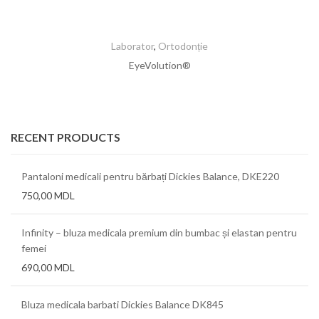
Laborator
,
Ortodonție
EyeVolution®
RECENT PRODUCTS
Pantaloni medicali pentru bărbați Dickies Balance, DKE220
750,00
MDL
Infinity – bluza medicala premium din bumbac și elastan pentru
femei
690,00
MDL
Bluza medicala barbati Dickies Balance DK845