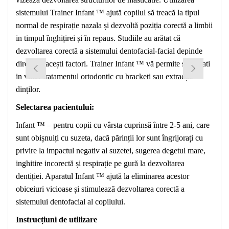
sistemului Trainer Infant ™ ajută copilul să treacă la tipul
normal de respirație nazala și dezvoltă poziția corectă a limbii
in timpul înghițirei și în repaus. Studiile au arătat că
dezvoltarea corectă a sistemului dentofacial-facial depinde
direct de acești factori. Trainer Infant ™ vă permite să evitati
in viitor tratamentul ortodontic cu bracketi sau extracția
dinților.
Selectarea pacientului:
Infant ™ – pentru copii cu vârsta cuprinsă între 2-5 ani, care
sunt obișnuiți cu suzeta, dacă părinții lor sunt îngrijorați cu
privire la impactul negativ al suzetei, sugerea degetul mare,
inghitire incorectă și respirație pe gură la dezvoltarea
dentiției. Aparatul Infant ™ ajută la eliminarea acestor
obiceiuri vicioase și stimulează dezvoltarea corectă a
sistemului dentofacial al copilului.
Instrucțiuni de utilizare