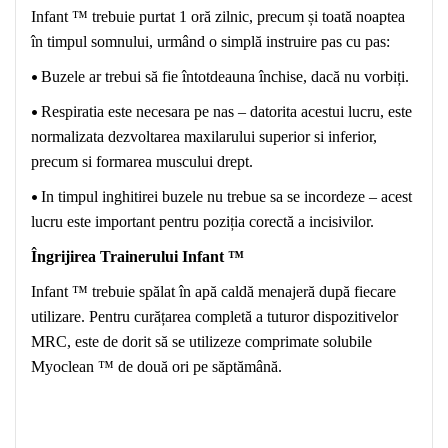
Infant ™ trebuie purtat 1 oră zilnic, precum și toată noaptea
în timpul somnului, urmând o simplă instruire pas cu pas:
•
Buzele ar trebui să fie întotdeauna închise, dacă nu vorbiți.
•
Respiratia este necesara pe nas – datorita acestui lucru, este
normalizata dezvoltarea maxilarului superior si inferior,
precum si formarea muscului drept.
•
In timpul inghitirei buzele nu trebue sa se incordeze – acest
lucru este important pentru poziția corectă a incisivilor.
Îngrijirea Trainerului Infant ™
Infant ™ trebuie spălat în apă caldă menajeră după fiecare
utilizare. Pentru curățarea completă a tuturor dispozitivelor
MRC, este de dorit să se utilizeze comprimate solubile
Myoclean ™ de două ori pe săptămână.