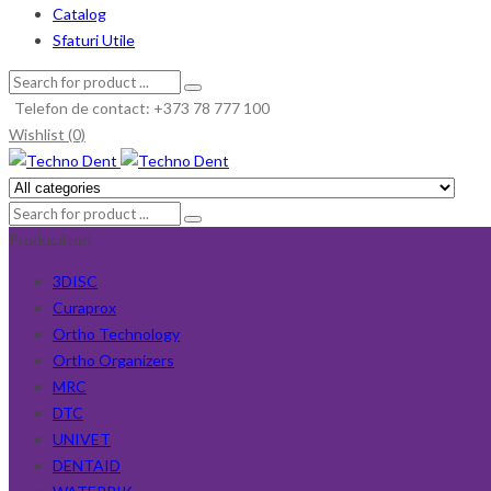
Catalog
Sfaturi Utile
Telefon de contact: +373 78 777 100
Wishlist (0)
Producători
3DISC
Curaprox
Ortho Technology
Ortho Organizers
MRC
DTC
UNIVET
DENTAID