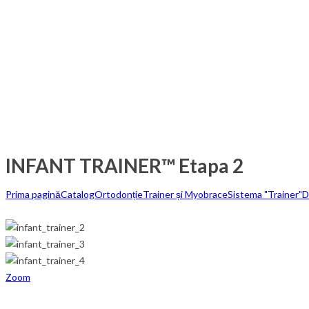
INFANT TRAINER™ Etapa 2
Prima pagină
Catalog
Ortodonție
Trainer și Myobrace
Sistema "Trainer"
D
Zoom