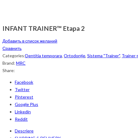
INFANT TRAINER™ Etapa 2
Добавить в список желаний
Сравнить
Categories:
Dentitia temporara
,
Ortodonție
,
Sistema "Trainer"
,
Trainer 
Brand:
MRC
Share:
Facebook
Twitter
Pinterest
Google Plus
Linkedin
Reddit
Descriere