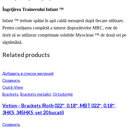
Îngrijirea Trainerului Infant ™
Infant ™ trebuie spălat în apă caldă menajeră după fiecare utilizare.
Pentru curățarea completă a tuturor dispozitivelor MRC, este de
dorit să se utilizeze comprimate solubile Myoclean ™ de două ori pe
săptămână.
Related products
Добавить в список желаний
Сравнить
Quick View
Brackets
,
Brackets metalici
,
Ortodonție
Votion – Brackets (Roth 022″, 0.18″, MBT 022″, 0.18″,
3HKS, 345HKS, set 20 bucati)
Сравнить