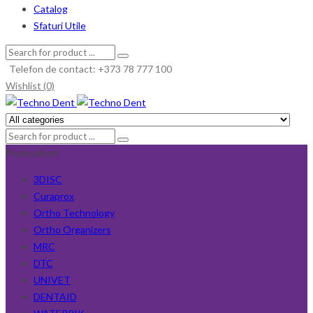
Catalog
Sfaturi Utile
Telefon de contact: +373 78 777 100
Wishlist (0)
Producători
3DISC
Curaprox
Ortho Technology
Ortho Organizers
MRC
DTC
UNIVET
DENTAID