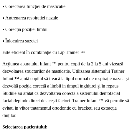
•
Corectarea funcției de masticatie
•
Antrenarea respiratiei nazale
•
Corecția poziției limbii
•
Înlocuirea suzetei
Este eficient în combinație cu Lip Trainer ™
Acțiunea aparatului Infant ™ pentru copii de la 2 la 5 ani vizează
dezvoltarea structurilor de masticatie. Utilizarea sistemului Trainer
Infant ™ ajută copilul să treacă la tipul normal de respirație nazala și
dezvoltă poziția corectă a limbii in timpul înghițirei și în repaus.
Studiile au arătat că dezvoltarea corectă a sistemului dentofacial-
facial depinde direct de acești factori. Trainer Infant ™ vă permite să
evitati in viitor tratamentul ortodontic cu bracketi sau extracția
dinților.
Selectarea pacientului: