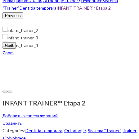
Prima pagină
Catalog
Ortodonție
Trainer și Myobrace
Sistema
"Trainer"
Dentitia temporara
INFANT TRAINER™ Etapa 2
Previous
Next
Zoom
INFANT TRAINER™ Etapa 2
Добавить в список желаний
Сравнить
Categories:
Dentitia temporara
,
Ortodonție
,
Sistema "Trainer"
,
Trainer
și Myobrace