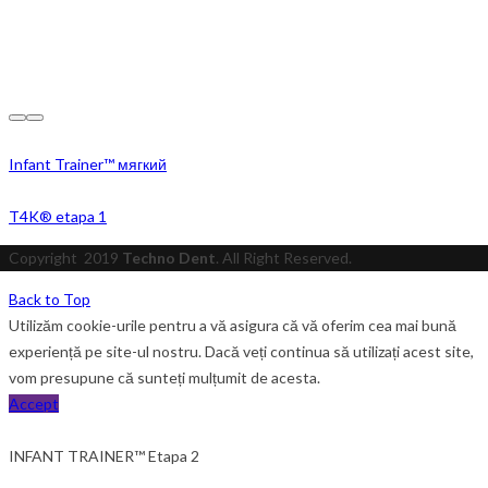
Infant Trainer™ мягкий
T4K® etapa 1
Copyright
2019
Techno Dent
. All Right Reserved.
Back to Top
Utilizăm cookie-urile pentru a vă asigura că vă oferim cea mai bună
experiență pe site-ul nostru. Dacă veți continua să utilizați acest site,
vom presupune că sunteți mulțumit de acesta.
Accept
INFANT TRAINER™ Etapa 2