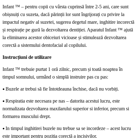
Infant ™ – pentru copii cu vârsta cuprinsă între 2-5 ani, care sunt
obișnuiți cu suzeta, dacă părinții lor sunt îngrijorați cu privire la
impactul negativ al suzetei, sugerea degetul mare, inghitire incorectă
și respirație pe gură la dezvoltarea dentiției. Aparatul Infant ™ ajută
la eliminarea acestor obiceiuri vicioase și stimulează dezvoltarea
corectă a sistemului dentofacial al copilului.
Instrucțiuni de utilizare
Infant ™ trebuie purtat 1 oră zilnic, precum și toată noaptea în
timpul somnului, urmând o simplă instruire pas cu pas:
•
Buzele ar trebui să fie întotdeauna închise, dacă nu vorbiți.
•
Respiratia este necesara pe nas – datorita acestui lucru, este
normalizata dezvoltarea maxilarului superior si inferior, precum si
formarea muscului drept.
•
In timpul inghitirei buzele nu trebue sa se incordeze – acest lucru
este important pentru poziția corectă a incisivilor.