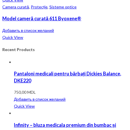
Camera curată
,
Protecție
,
Sisteme optice
Model cameră curată 611 Byoxene®
Добавить в список желаний
Quick View
Recent Products
Pantaloni medicali pentru bărbați Dickies Balance,
DKE220
750,00
MDL
Добавить в список желаний
Quick View
Infinity – bluza medicala premium din bumbac și