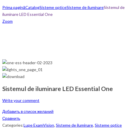
Prima pagină
Catalog
Sisteme optice
Sisteme de iluminare
Sistemul de
iluminare LED Essential One
Zoom
Sistemul de iluminare LED Essential One
Write your comment
Добавить в список желаний
Сравнить
Categories:
Lupe ExamVision
,
Sisteme de iluminare
,
Sisteme optice