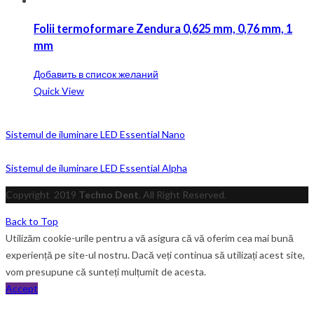
Folii termoformare Zendura 0,625 mm, 0,76 mm, 1
mm
Добавить в список желаний
Quick View
Sistemul de iluminare LED Essential Nano
Sistemul de iluminare LED Essential Alpha
Copyright
2019
Techno Dent
. All Right Reserved.
Back to Top
Utilizăm cookie-urile pentru a vă asigura că vă oferim cea mai bună
experiență pe site-ul nostru. Dacă veți continua să utilizați acest site,
vom presupune că sunteți mulțumit de acesta.
Accept