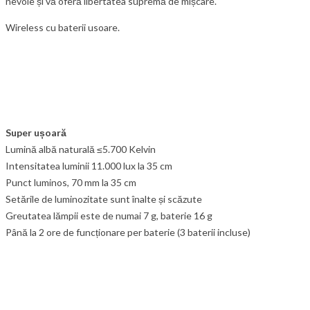
nevoie și vă oferă libertatea supremă de mișcare.
Wireless cu baterii usoare.
Super ușoară
Lumină albă naturală ≤5.700 Kelvin
Intensitatea luminii 11.000 lux la 35 cm
Punct luminos, 70 mm la 35 cm
Setările de luminozitate sunt înalte și scăzute
Greutatea lămpii este de numai 7 g, baterie 16 g
Până la 2 ore de funcționare per baterie (3 baterii incluse)