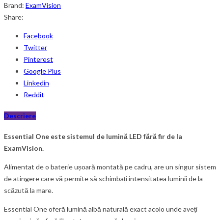
Brand:
ExamVision
Share:
Facebook
Twitter
Pinterest
Google Plus
Linkedin
Reddit
Descriere
Essential One este sistemul de lumină LED fără fir de la
ExamVision.
Alimentat de o baterie ușoară montată pe cadru, are un singur sistem
de atingere care vă permite să schimbați intensitatea luminii de la
scăzută la mare.
Essential One oferă lumină albă naturală exact acolo unde aveți