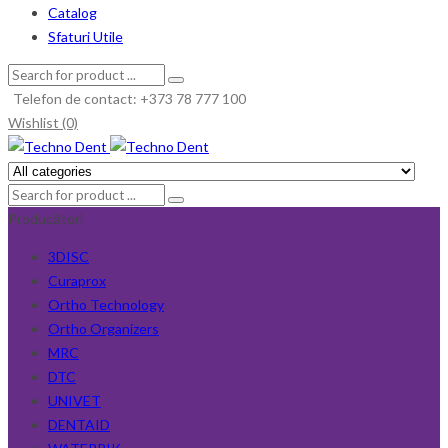
Catalog
Sfaturi Utile
Telefon de contact: +373 78 777 100
Wishlist (0)
Producători
3DISC
Curaprox
Ortho Technology
Ortho Organizers
MRC
DTC
UNIVET
DENTAID