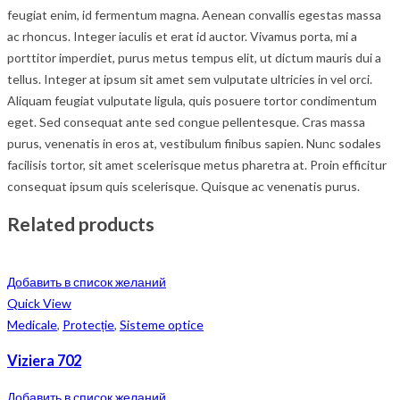
feugiat enim, id fermentum magna. Aenean convallis egestas massa
ac rhoncus. Integer iaculis et erat id auctor. Vivamus porta, mi a
porttitor imperdiet, purus metus tempus elit, ut dictum mauris dui a
tellus. Integer at ipsum sit amet sem vulputate ultricies in vel orci.
Aliquam feugiat vulputate ligula, quis posuere tortor condimentum
eget. Sed consequat ante sed congue pellentesque. Cras massa
purus, venenatis in eros at, vestibulum finibus sapien. Nunc sodales
facilisis tortor, sit amet scelerisque metus pharetra at. Proin efficitur
consequat ipsum quis scelerisque. Quisque ac venenatis purus.
Related products
Добавить в список желаний
Quick View
Medicale
,
Protecție
,
Sisteme optice
Viziera 702
Добавить в список желаний