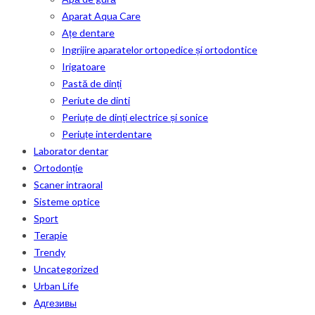
Aparat Aqua Care
Ațe dentare
Ingrijire aparatelor ortopedice și ortodontice
Irigatoare
Pastă de dinți
Periute de dinti
Periuțe de dinți electrice și sonice
Periuțe interdentare
Laborator dentar
Ortodonție
Scaner intraoral
Sisteme optice
Sport
Terapie
Trendy
Uncategorized
Urban Life
Адгезивы