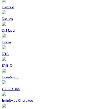
Dentaid
Dickies
Dr.Mayer
Dreve
DTC
ENBIO
ExamVision
GOOD DRS
Infinity by Cherokee