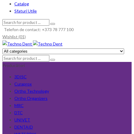
Catalog
Sfaturi Utile
Telefon de contact: +373 78 777 100
Wishlist (01)
Producători
3DISC
Curaprox
Ortho Technology
Ortho Organizers
MRC
DTC
UNIVET
DENTAID