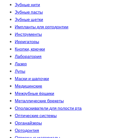
Зубные нити
Зубные пасты
Зубные щетки
Импланты для ортодонтии
Инструменты
Ирригаторы
Кнопки, крючки
Лаборатория
Лазер
Лупы
Маски и шапочки
Медицинские
Межзубные ёршики
Металлические брекеты
Ополаскиватели для полости рта
Оптические системы
Органайзеры
Ортодонтия
Оттискные материалы