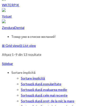
WATERPIK
Yotuel
ZenduraDental
Товар уже в списке желаний!
⊞
Grid view
⊟
List view
Afișez 1–9 din 13 rezultate
Sidebar
Sortare implicită
Sortare implicită
Sortează după popularitate
Sortează după evaluarea medie
Sortează după cele mai recente
Sortează după preț: de la mic la mare