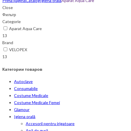
Prima pagină
Catalog
Igiena orală
Aparat Aqua Care
Close
Фильтр
Categorie
Aparat Aqua Care
13
Brand
VELOPEX
13
Категории товаров
Autoclave
Consumabile
Costume Medicale
Costume Medicale Femei
Glamour
Igiena orală
Accesorii pentru irigatoare
Apă de gură