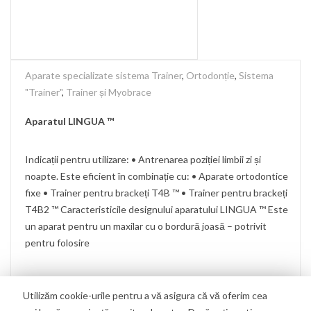
Aparate specializate sistema Trainer
,
Ortodonție
,
Sistema
"Trainer"
,
Trainer și Myobrace
Aparatul LINGUA ™
Indicații pentru utilizare: • Antrenarea poziției limbii zi și
noapte. Este eficient în combinație cu: • Aparate ortodontice
fixe • Trainer pentru brackeți T4B ™ • Trainer pentru brackeți
T4B2 ™ Caracteristicile designului aparatului LINGUA ™ Este
un aparat pentru un maxilar cu o bordură joasă – potrivit
pentru folosire
Utilizăm cookie-urile pentru a vă asigura că vă oferim cea