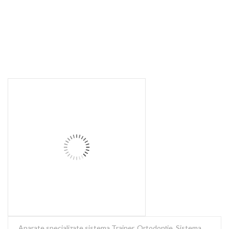
Aparate specializate sistema Trainer
,
Ortodonție
,
Sistema